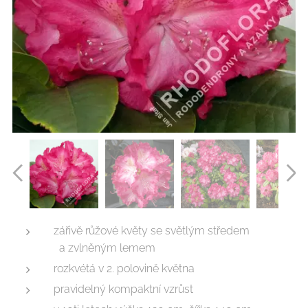
zářivě růžové květy se světlým středem
a zvlněným lemem
rozkvétá v 2. polovině května
pravidelný kompaktní vzrůst