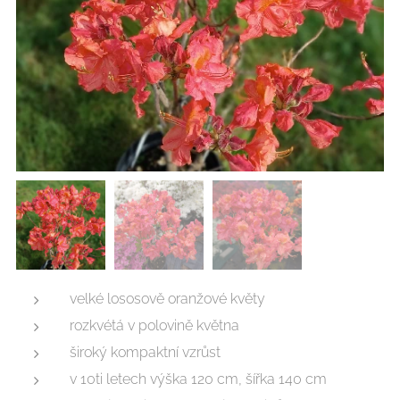
velké lososově oranžové květy
rozkvétá v polovině května
široký kompaktní vzrůst
v 10ti letech výška 120 cm, šířka 140 cm