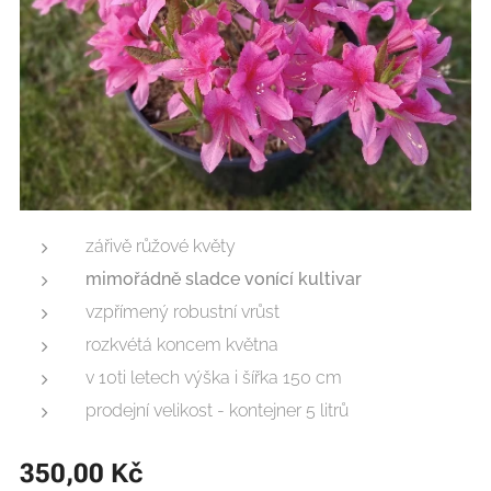
zářivě růžové květy
mimořádně sladce vonící
kultivar
vzpřímený robustní vrůst
rozkvétá koncem května
v 10ti letech výška i šířka 150 cm
prodejní velikost - kontejner 5 litrů
350,00
Kč