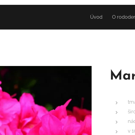
Úvod
O rodode
Mar
tm
šir
ná
v 1