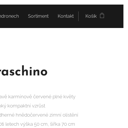
ndronech
Sortiment
Kontakt
Košík
aschino
avě karmínově červené plné květy
oký kompaktní vzrůst
dherné hnědočervené zimní olistění
0ti letech výška 50 cm, šířka 70 cm