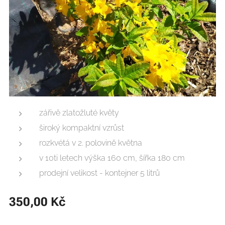
zářivě zlatožluté květy
široký kompaktní vzrůst
rozkvétá v 2. polovině května
v 10ti letech výška 160 cm, šířka 180 cm
prodejní velikost - kontejner 5 litrů
350,00
Kč