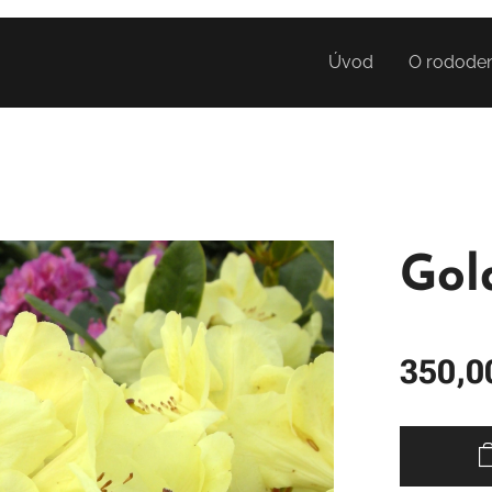
Úvod
O rodode
Gol
350,0