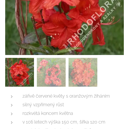
zářivě červené květy s oranžovým žíháním
silný vzpřímený růst
rozkvétá koncem května
v 10ti letech výška 150 cm, šířka 120 cm