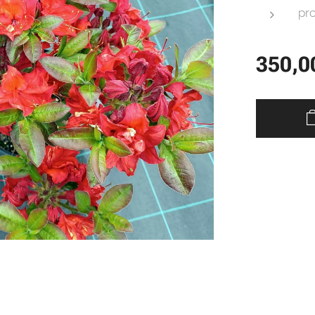
pro
350,0