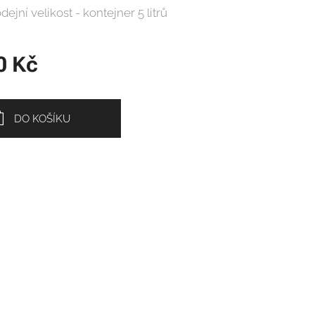
dejní velikost - kontejner 5 litrů
0
Kč
DO KOŠÍKU