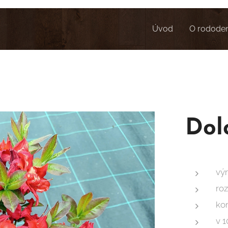
Úvod
O rodode
Dol
vý
roz
kom
v 1