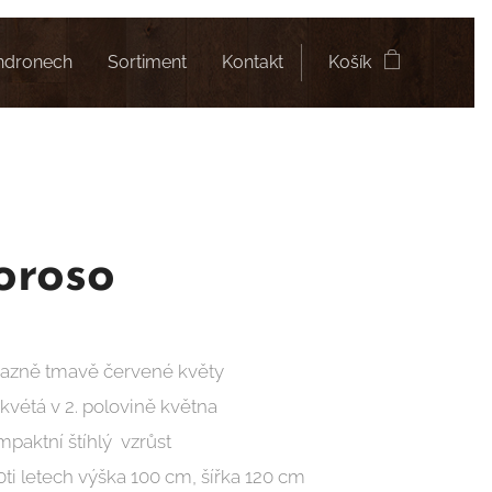
ndronech
Sortiment
Kontakt
Košík
oroso
razně tmavě červené květy
kvétá v 2. polovině května
paktní štíhlý vzrůst
0ti letech výška 100 cm, šířka 120 cm