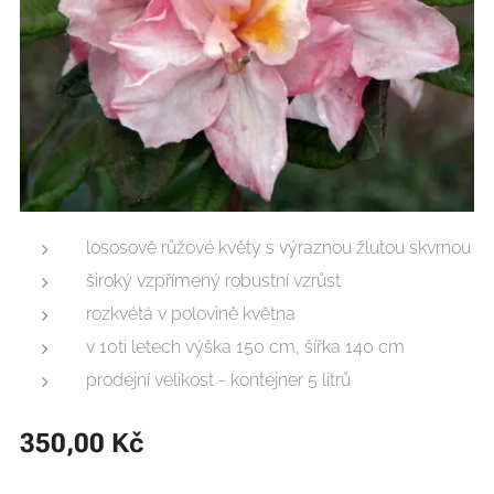
lososově růžové květy s výraznou žlutou skvrnou
široký vzpřímený robustní vzrůst
rozkvétá v polovině května
v 10ti letech výška 150 cm, šířka 140 cm
prodejní velikost - kontejner 5 litrů
350,00
Kč