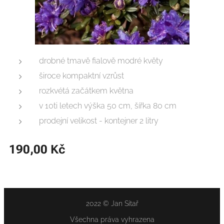
drobné tmavě fialově modré květy
široce kompaktní vzrůst
rozkvétá začátkem května
v 10ti letech výška 50 cm, šířka 80 cm
prodejní velikost - kontejner 2 litry
190,00
Kč
2022 © Jan Sítař
Všechna práva vyhrazena